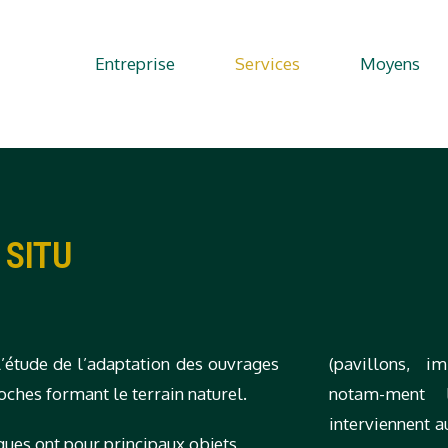
Entreprise
Services
Moyens
 SITU
l’étude de l’adaptation des ouvrages
(pavillons, i
oches formant le terrain naturel.
notam-ment l
interviennent a
ues ont pour principaux objets,