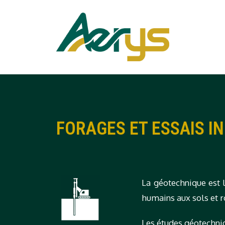
FORAGES ET ESSAIS IN
La géotechnique est 
humains aux sols et r
Les études géotechniq